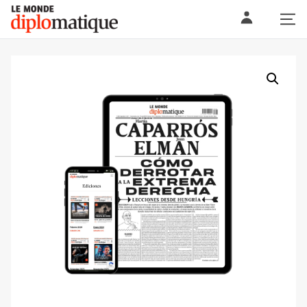
Skip
Le monde diplomatique
to
content