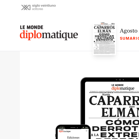
Skip
to
content
Le monde diplomatique
Agosto
SUMARI