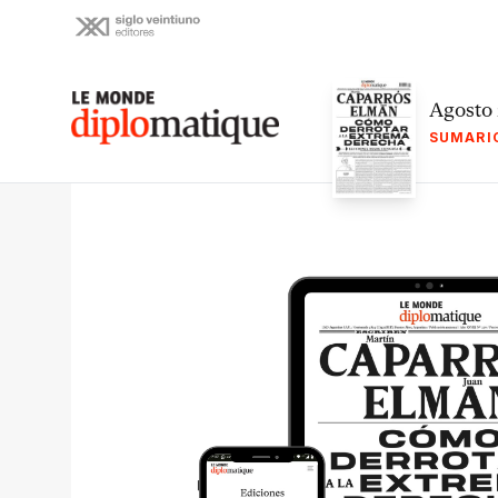
Skip
to
content
Le monde diplomatique
Agosto
SUMARI