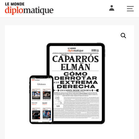
Skip
Le monde diplomatique
to
content