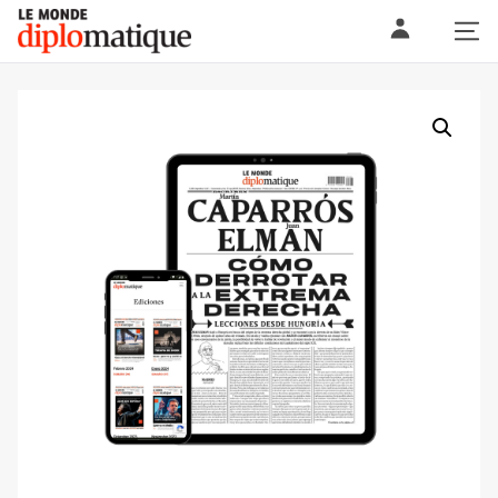
Skip
Le monde diplomatique
to
content