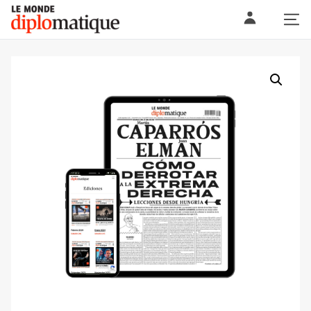
Skip
Le monde diplomatique
to
content