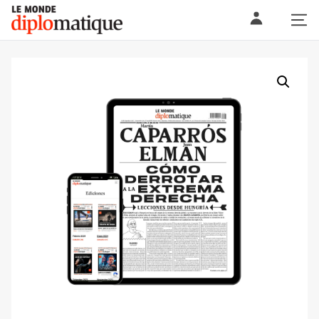
Skip
Le monde diplomatique
to
content