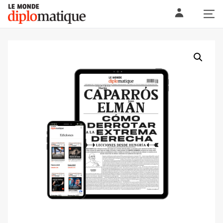
Skip
Le monde diplomatique
to
content