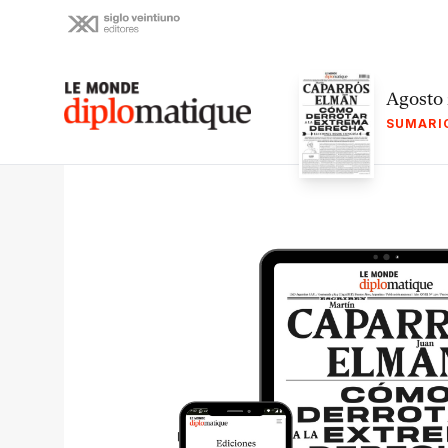
Skip
to
content
Le monde diplomatique
Agosto
SUMARI