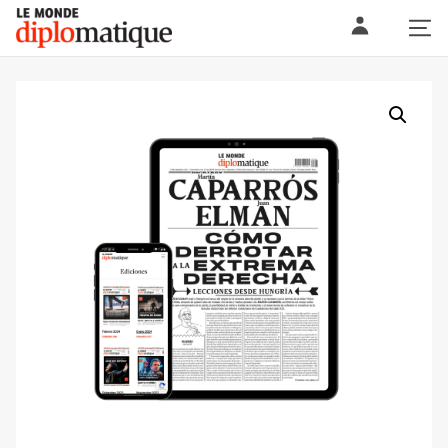
Skip
Le monde diplomatique
to
content