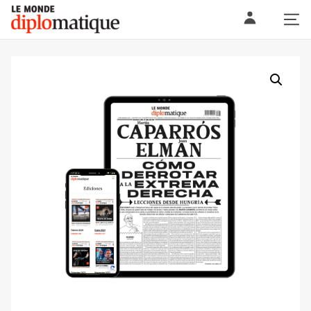
Skip
Le monde diplomatique
to
content