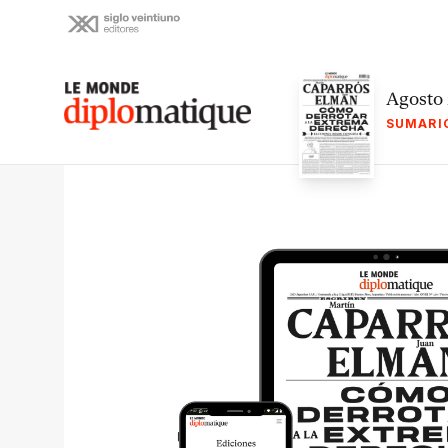
Skip
to
content
Le monde diplomatique
Agosto
SUMARI