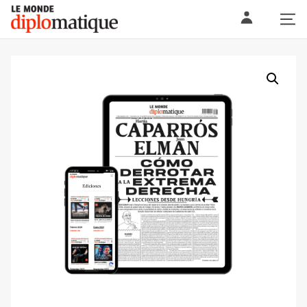
Skip
Le monde diplomatique
to
content