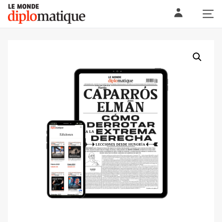
Skip
Le monde diplomatique
to
content