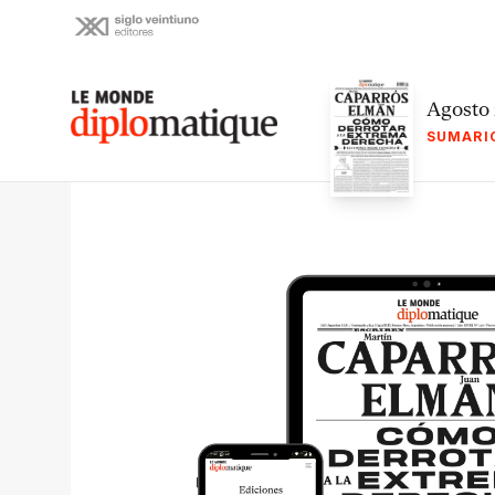
Skip
to
content
Le monde diplomatique
Agosto
SUMARI