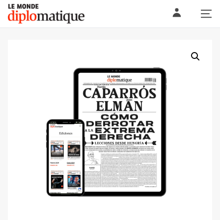
Skip
Le monde diplomatique
to
content