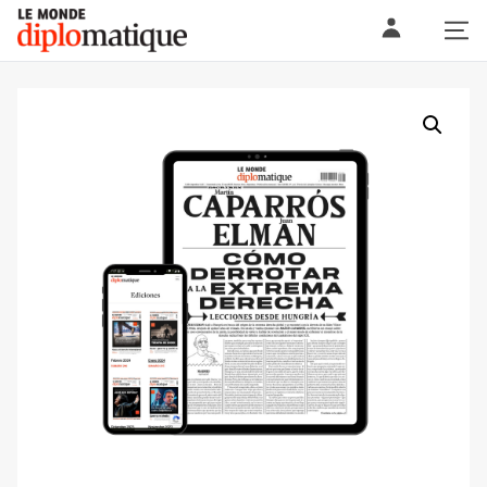
Skip
Le monde diplomatique
to
content