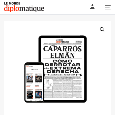
Skip
Le monde diplomatique
to
content