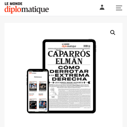
Skip
Le monde diplomatique
to
content