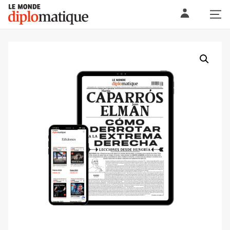
Skip
Le monde diplomatique
to
content