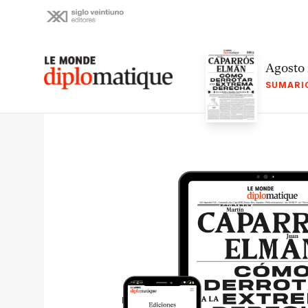
Skip
to
content
Le monde diplomatique
Agosto
SUMARI