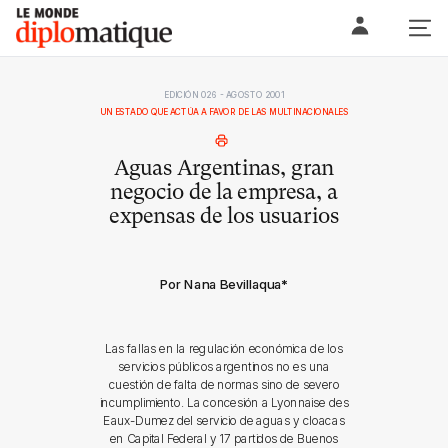
Skip
Le monde diplomatique
to
content
EDICIÓN 026 - AGOSTO 2001
UN ESTADO QUE ACTÚA A FAVOR DE LAS MULTINACIONALES
Aguas Argentinas, gran
negocio de la empresa, a
expensas de los usuarios
Por Nana Bevillaqua
*
Las fallas en la regulación económica de los
servicios públicos argentinos no es una
cuestión de falta de normas sino de severo
incumplimiento. La concesión a Lyonnaise des
Eaux-Dumez del servicio de aguas y cloacas
en Capital Federal y 17 partidos de Buenos