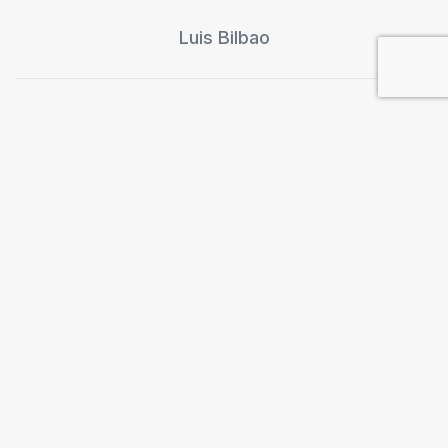
Luis Bilbao
Una secta diferente de las
demás
Bernard Cassen
Tras las huellas del muro de
Berlín