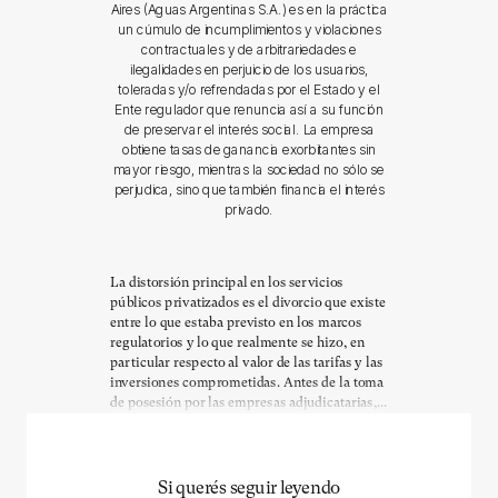
Aires (Aguas Argentinas S.A.) es en la práctica
un cúmulo de incumplimientos y violaciones
contractuales y de arbitrariedades e
ilegalidades en perjuicio de los usuarios,
toleradas y/o refrendadas por el Estado y el
Ente regulador que renuncia así a su función
de preservar el interés social. La empresa
obtiene tasas de ganancia exorbitantes sin
mayor riesgo, mientras la sociedad no sólo se
perjudica, sino que también financia el interés
privado.
La distorsión principal en los servicios
públicos privatizados es el divorcio que existe
entre lo que estaba previsto en los marcos
regulatorios y lo que realmente se hizo, en
particular respecto al valor de las tarifas y las
inversiones comprometidas. Antes de la toma
de posesión por las empresas adjudicatarias,...
Si querés seguir leyendo