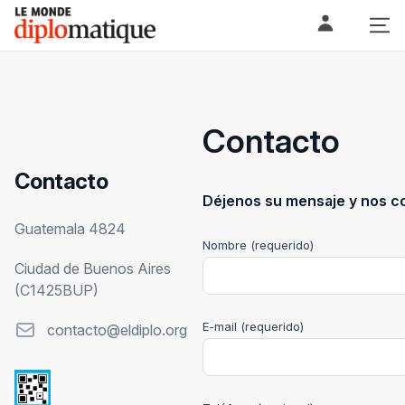
Skip
Le monde diplomatique
to
content
Contacto
Contacto
Déjenos su mensaje y nos c
Contacto
Guatemala 4824
Nombre (requerido)
Ciudad de Buenos Aires
(C1425BUP)
E-mail (requerido)
Correo Electrónico
contacto@eldiplo.org