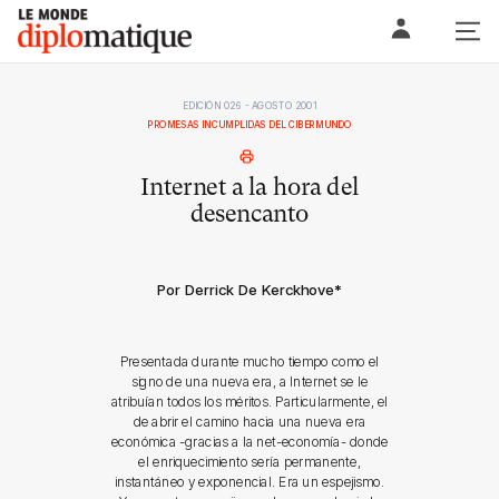
Skip
Le monde diplomatique
to
content
EDICIÓN 026 - AGOSTO 2001
PROMESAS INCUMPLIDAS DEL CIBERMUNDO
Internet a la hora del
desencanto
Por Derrick De Kerckhove
*
Presentada durante mucho tiempo como el
signo de una nueva era, a Internet se le
atribuían todos los méritos. Particularmente, el
de abrir el camino hacia una nueva era
económica -gracias a la net-economía- donde
el enriquecimiento sería permanente,
instantáneo y exponencial. Era un espejismo.