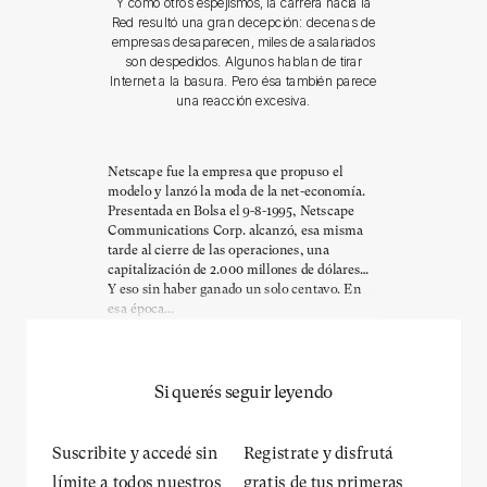
Y como otros espejismos, la carrera hacia la
Red resultó una gran decepción: decenas de
empresas desaparecen, miles de asalariados
son despedidos. Algunos hablan de tirar
Internet a la basura. Pero ésa también parece
una reacción excesiva.
Netscape fue la empresa que propuso el
modelo y lanzó la moda de la net-economía.
Presentada en Bolsa el 9-8-1995, Netscape
Communications Corp. alcanzó, esa misma
tarde al cierre de las operaciones, una
capitalización de 2.000 millones de dólares…
Y eso sin haber ganado un solo centavo. En
esa época...
Si querés seguir leyendo
Suscribite y accedé sin
Registrate y disfrutá
límite a todos nuestros
gratis de tus primeras