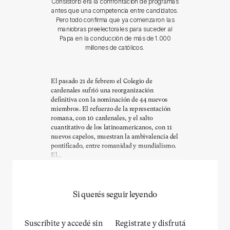
Consistorio era la confrontación de programas
antes que una competencia entre candidatos.
Pero todo confirma que ya comenzaron las
maniobras preelectorales para suceder al
Papa en la conducción de más de 1.000
millones de católicos.
El pasado 21 de febrero el Colegio de
cardenales sufrió una reorganización
definitiva con la nominación de 44 nuevos
miembros. El refuerzo de la representación
romana, con 10 cardenales, y el salto
cuantitativo de los latinoamericanos, con 11
nuevos capelos, muestran la ambivalencia del
pontificado, entre romanidad y mundialismo.
El...
Si querés seguir leyendo
Suscribite y accedé sin
Registrate y disfrutá