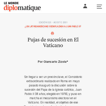
Skip
Le monde diplomatique
to
content
EDICIÓN 026 - AGOSTO 2001
¿UN LATINOAMERICANO REEMPLAZARÁ A JUAN PABLO II?
Pujas de sucesión en El
Vaticano
Por Giancarlo Zizola
*
Sin llegar a ser un precónclave, el Consistorio
extraordinario realizado en Roma en mayo
pasado inauguró la discusión sobre la
sucesión del Papa de la Iglesia católica, Juan
Pablo II (81 años, elegido en 1978), y puso en
marcha el mecanismo electoral en el
Vaticano. En realidad, el objetivo de ese