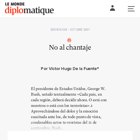
Skip
Le monde diplomatique
to
content
EDICIÓN 028 - OCTUBRE 2001
No al chantaje
Por Víctor Hugo De la Fuente
*
El presidente de Estados Unidos, George W.
Bush, señaló textualmente «Cada país, en
cada región, deberá decidir ahora. O está con
nosotros o está con los terroristas».1
Aprovechándose del dolor y la emoción
suscitada ante los, de todo punto de vista,
condenables actos te-rroristas del 11 de
septiembre, Bush...