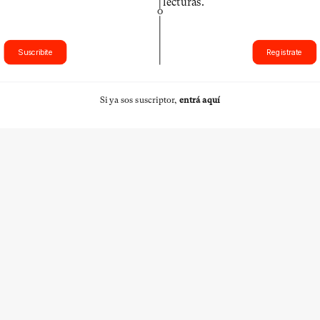
lecturas.
O
Suscribite
Registrate
Si ya sos suscriptor,
entrá aquí