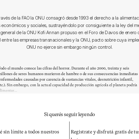
través de la FAO la ONU consagró desde 1993 el derecho a la alimentaci
económicos y sociales, sustrayéndolo por consiguiente a la ley del m
o general de la ONU Kofi Annan propuso en el Foro de Davos de enero 
 entre las empresas transnacionales y la ONU, pacto sobre cuya impl
ONU no ejerce sin embargo ningún control.
odo el mundo conoce las cifras del horror. Durante el año 2000, treinta y seis
illones de seres humanos murieron de hambre o de sus consecuencias inmediatas
enfermedades causadas por carencia de sustancias vitales, desnutrición infantil,
tc.). Sin embargo, con la actual capacidad de producción agrícola el planeta podría
limentar...
Si querés seguir leyendo
é sin límite a todos nuestros
Registrate y disfrutá gratis de t