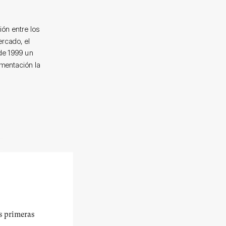
ón entre los
ercado, el
de 1999 un
ementación la
us primeras