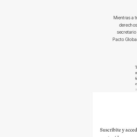
Mientras a 
derechos 
secretari
Pacto Global
T
m
(
e
a
Suscribite y acced