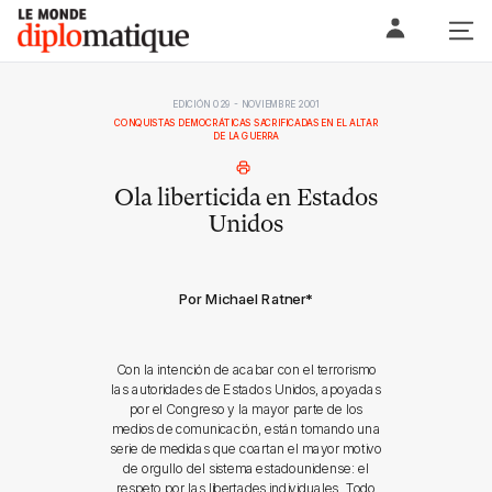
Skip
Le monde diplomatique
to
content
EDICIÓN 029 - NOVIEMBRE 2001
CONQUISTAS DEMOCRÁTICAS SACRIFICADAS EN EL ALTAR
DE LA GUERRA
Ola liberticida en Estados
Unidos
Por Michael Ratner
*
Con la intención de acabar con el terrorismo
las autoridades de Estados Unidos, apoyadas
por el Congreso y la mayor parte de los
medios de comunicación, están tomando una
serie de medidas que coartan el mayor motivo
de orgullo del sistema estadounidense: el
respeto por las libertades individuales. Todo