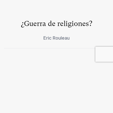
¿Guerra de religiones?
Eric Rouleau
El Norte, el Sur y la guerra
bacteriológica
Susan Wright