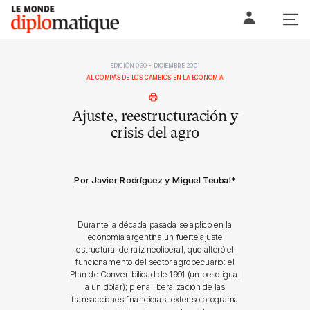
Skip
Le monde diplomatique
to
content
EDICIÓN 030 - DICIEMBRE 2001
AL COMPÁS DE LOS CAMBIOS EN LA ECONOMÍA
Ajuste, reestructuración y
crisis del agro
Por Javier Rodríguez y Miguel Teubal
*
Durante la década pasada se aplicó en la
economía argentina un fuerte ajuste
estructural de raíz neoliberal, que alteró el
funcionamiento del sector agropecuario: el
Plan de Convertibilidad de 1991 (un peso igual
a un dólar); plena liberalización de las
transacciones financieras; extenso programa