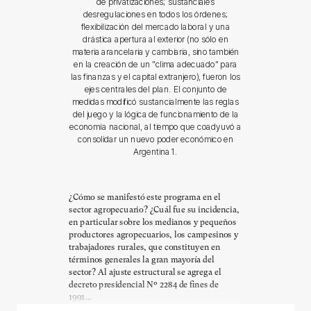
de privatizaciones; sustanciales
desregulaciones en todos los órdenes;
flexibilización del mercado laboral y una
drástica apertura al exterior (no sólo en
materia arancelaria y cambiaria, sino también
en la creación de un "clima adecuado" para
las finanzas y el capital extranjero), fueron los
ejes centrales del plan. El conjunto de
medidas modificó sustancialmente las reglas
del juego y la lógica de funcionamiento de la
economía nacional, al tiempo que coadyuvó a
consolidar un nuevo poder económico en
Argentina 1.
¿Cómo se manifestó este programa en el
sector agropecuario? ¿Cuál fue su incidencia,
en particular sobre los medianos y pequeños
productores agropecuarios, los campesinos y
trabajadores rurales, que constituyen en
términos generales la gran mayoría del
sector? Al ajuste estructural se agrega el
decreto presidencial Nº 2284 de fines de
1991...