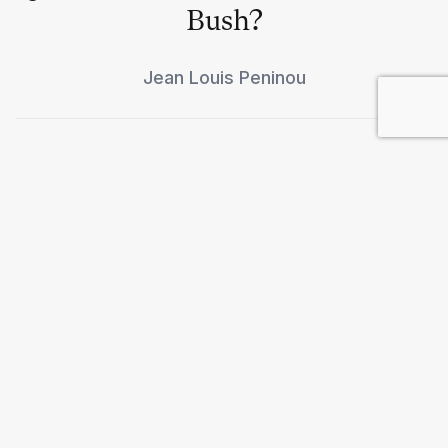
Bush?
Jean Louis Peninou
En el pantano
Carlos Gabetta
Crímenes para evitar
atrocidades