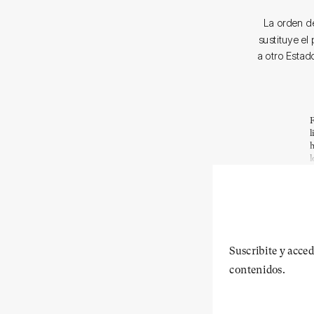
La orden d
sustituye el
a otro Estad
F
l
h
l
Suscribite y acced
contenidos.