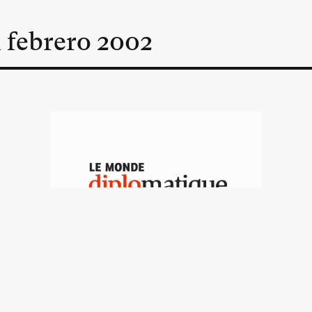
n
febrero
2002
Estados Unidos y la
amenaza biológica