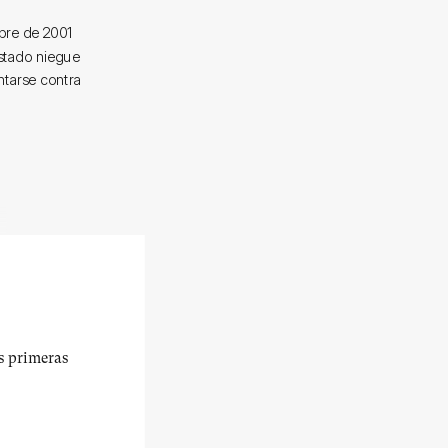
bre de 2001
Estado niegue
ntarse contra
us primeras