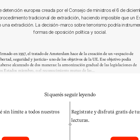
e detención europea creada por el Consejo de ministros el 6 de diciem
 procedimiento tradicional de extradición, haciendo imposible que un 
o una extradición. La decisión-marco sobre terrorismo podría instrume
formas de oposición política y social.
irmado en 1997, el tratado de Amsterdam hace de la creación de un «espacio de
ibertad, seguridad y justicia» uno de los objetivos de la UE. Ese objetivo podía
aberse alcanzado de dos maneras: la armonización gradual de las legislaciones de
os Estados miembro, o el reconocimiento mutuo de las...
Si querés seguir leyendo
é sin límite a todos nuestros
Registrate y disfrutá gratis de t
lecturas.
O