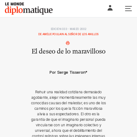
Skip
Le monde diplomatique
to
content
EDICIÓN 033 - MARZO 2002
DE AMÉLIE POULAIN AL SEÑOR DE LOS ANILLOS
El deseo de lo maravilloso
Por Serge Tisseron
*
Rehuir una realidad cotidiana demasiado
agobiante, alejar momentáneamente las muy
conocidas causas del malestar, es uno de los
caminos por los que la ficción maravillosa
alivia a sus espectadores. El otro es la
garantía de que el imaginario personal pueda
vincularse con un imaginario colectivo y
universal, ahora que el debilitamiento del
control religioso sobre las imágenes internas