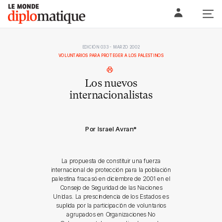
Skip
Le monde diplomatique
to
content
EDICIÓN 033 - MARZO 2002
VOLUNTARIOS PARA PROTEGER A LOS PALESTINOS
Los nuevos
internacionalistas
Por Israel Avran
*
La propuesta de constituir una fuerza
internacional de protección para la población
palestina fracasó en diciembre de 2001 en el
Consejo de Seguridad de las Naciones
Unidas. La prescindencia de los Estados es
suplida por la participación de voluntarios
agrupados en Organizaciones No