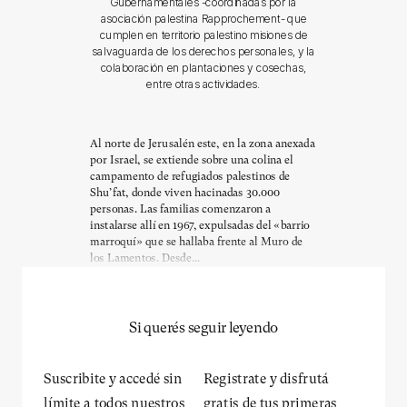
Gubernamentales -coordinadas por la
asociación palestina Rapprochement- que
cumplen en territorio palestino misiones de
salvaguarda de los derechos personales, y la
colaboración en plantaciones y cosechas,
entre otras actividades.
Al norte de Jerusalén este, en la zona anexada
por Israel, se extiende sobre una colina el
campamento de refugiados palestinos de
Shu’fat, donde viven hacinadas 30.000
personas. Las familias comenzaron a
instalarse allí en 1967, expulsadas del «barrio
marroquí» que se hallaba frente al Muro de
los Lamentos. Desde...
Si querés seguir leyendo
Suscribite y accedé sin
Registrate y disfrutá
límite a todos nuestros
gratis de tus primeras