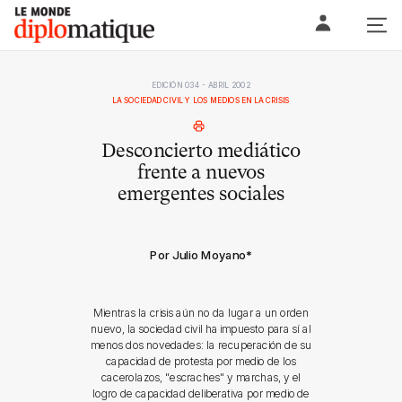
Skip
Le monde diplomatique
to
content
EDICIÓN 034 - ABRIL 2002
LA SOCIEDAD CIVIL Y LOS MEDIOS EN LA CRISIS
Desconcierto mediático
frente a nuevos
emergentes sociales
Por Julio Moyano
*
Mientras la crisis aún no da lugar a un orden
nuevo, la sociedad civil ha impuesto para sí al
menos dos novedades: la recuperación de su
capacidad de protesta por medio de los
cacerolazos, "escraches" y marchas, y el
logro de capacidad deliberativa por medio de