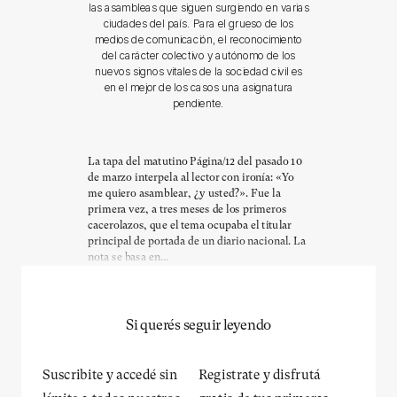
las asambleas que siguen surgiendo en varias
ciudades del país. Para el grueso de los
medios de comunicación, el reconocimiento
del carácter colectivo y autónomo de los
nuevos signos vitales de la sociedad civil es
en el mejor de los casos una asignatura
pendiente.
La tapa del matutino Página/12 del pasado 10
de marzo interpela al lector con ironía: «Yo
me quiero asamblear, ¿y usted?». Fue la
primera vez, a tres meses de los primeros
cacerolazos, que el tema ocupaba el titular
principal de portada de un diario nacional. La
nota se basa en...
Si querés seguir leyendo
Suscribite y accedé sin
Registrate y disfrutá