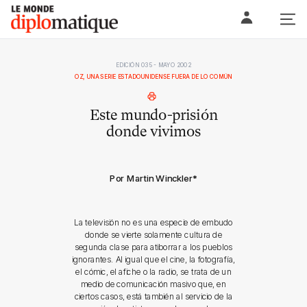
Skip
Le monde diplomatique
to
content
EDICIÓN 035 - MAYO 2002
OZ, UNA SERIE ESTADOUNIDENSE FUERA DE LO COMÚN
Este mundo-prisión
donde vivimos
Por Martin Winckler
*
La televisión no es una especie de embudo
donde se vierte solamente cultura de
segunda clase para atiborrar a los pueblos
ignorantes. Al igual que el cine, la fotografía,
el cómic, el afiche o la radio, se trata de un
medio de comunicación masivo que, en
ciertos casos, está también al servicio de la