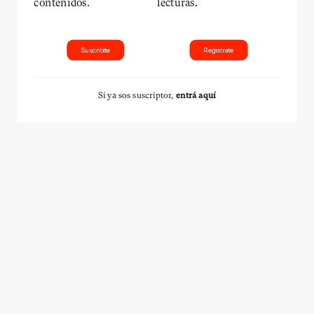
contenidos.
lecturas.
Suscribite
Registrate
Si ya sos suscriptor,
entrá aquí