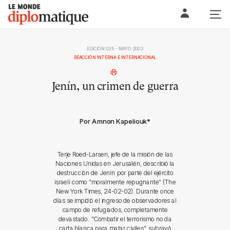
Skip
Le monde diplomatique
to
content
EDICIÓN 035 - MAYO 2002
REACCIÓN INTERNA E INTERNACIONAL
Jenín, un crimen de guerra
Por Amnon Kapeliouk
*
Terje Roed-Larsen, jefe de la misión de las
Naciones Unidas en Jerusalén, describió la
destrucción de Jenín por parte del ejército
israelí como "moralmente repugnante" (The
New York Times, 24-02-02). Durante once
días se impidió el ingreso de observadores al
campo de refugiados, completamente
devastado. "Combatir el terrorismo no da
carta blanca para matar civiles", subrayó