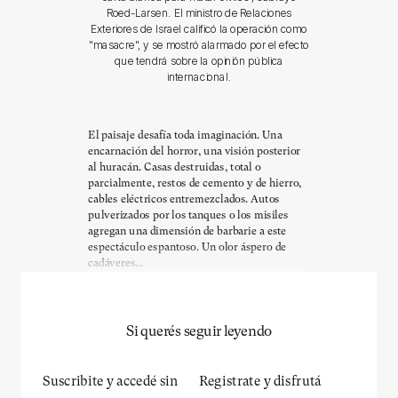
Roed-Larsen. El ministro de Relaciones
Exteriores de Israel calificó la operación como
"masacre", y se mostró alarmado por el efecto
que tendrá sobre la opinión pública
internacional.
El paisaje desafía toda imaginación. Una
encarnación del horror, una visión posterior
al huracán. Casas destruidas, total o
parcialmente, restos de cemento y de hierro,
cables eléctricos entremezclados. Autos
pulverizados por los tanques o los misiles
agregan una dimensión de barbarie a este
espectáculo espantoso. Un olor áspero de
cadáveres...
Si querés seguir leyendo
Suscribite y accedé sin
Registrate y disfrutá