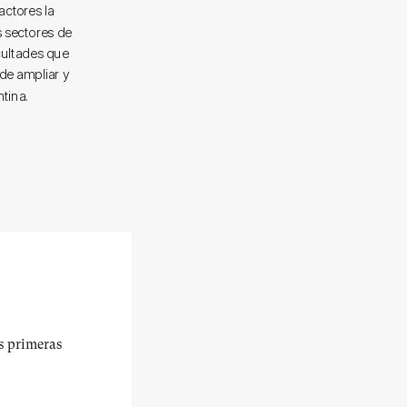
actores la
s sectores de
icultades que
de ampliar y
tina.
us primeras