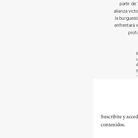
partir de
alianza vict
la burguesía
enfrentará 
prof
E
c
d
p
n
Suscribite y acced
contenidos.