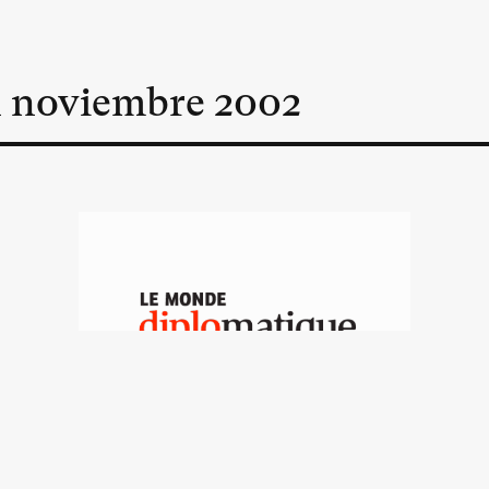
n
noviembre
2002
El muro de la