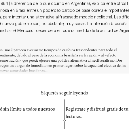
 1964 (a diferencia de lo que ocurrió en Argentina), explica entre otros f
oriosa en Brasil entre un poderoso partido de base obrera e importante
, para intentar una alternativa al fracasado modelo neoliberal. Las dif
el nuevo gobierno son, no obstante, muy serias. La intención brasileña 
undizar el Mercosur dependerá en buena medida de la actitud de Argen
n Brasil parecen avecinarse tiempos de cambios trascendentes para todo el
ontinente, debido al peso de la economía brasileña en la región y al «efecto
emostración» que puede ejercer una política alternativa al neoliberalismo. Dos
reguntas surgen de inmediato: en primer lugar, sobre la capacidad efectiva de las
uevas autoridades brasileñas...
Si querés seguir leyendo
é sin límite a todos nuestros
Registrate y disfrutá gratis de t
lecturas.
O