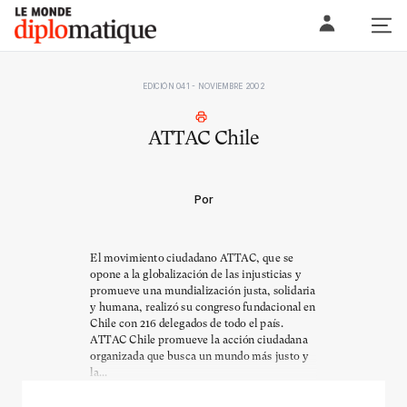
Skip
Le monde diplomatique
to
content
EDICIÓN 041 - NOVIEMBRE 2002
ATTAC Chile
Por
El movimiento ciudadano ATTAC, que se
opone a la globalización de las injusticias y
promueve una mundialización justa, solidaria
y humana, realizó su congreso fundacional en
Chile con 216 delegados de todo el país.
ATTAC Chile promueve la acción ciudadana
organizada que busca un mundo más justo y
la...