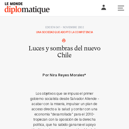
Skip
Le monde diplomatique
to
content
EDICIÓN 041 - NOVIEMBRE 2002
UNA SOCIEDAD QUE ADOPTÓ LA COMPETENCIA
Luces y sombras del nuevo
Chile
Por Nira Reyes Morales
*
Los objetivos que se impuso el primer
gobierno socialista desde Salvador Allende -
acabar con la miseria, impulsar un plan de
acceso directo a la salud y contar con una
economía "desarrollada" para el 2010-
tropiezan con la oposición de la derecha
política, que ha sabido ganarse el apoyo