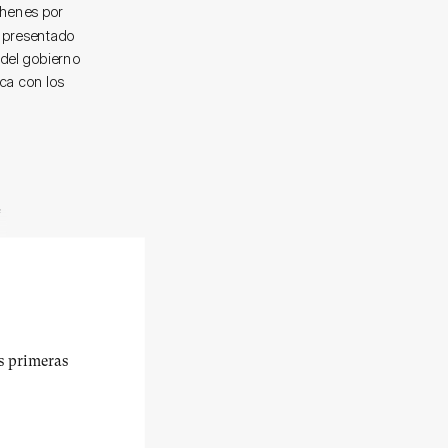
ehenes por
, presentado
 del gobierno
ica con los
e
us primeras