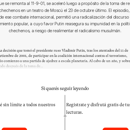
ue se remonta al 11-9-01, se aceleró luego a propósito de la toma de r
echenos en un teatro de Moscú el 23 de octubre último. El episodio
e ese combate internacional, permitió una radicalización del discurso
imiento popular, a cuyo favor Putin reasegura su impunidad en la polít
chechenos, a riesgo de realimentar el radicalismo musulmán.
a decisión que tomó el presidente ruso Vladimir Putin, tras los atentados del 11 de
etiembre de 2001, de participar en la coalición internacional contra el terrorismo,
io comienzo a una partida de ajedrez a escala planetaria. Al cabo de un año, y sobr
odo después de la toma de...
Si querés seguir leyendo
é sin límite a todos nuestros
Registrate y disfrutá gratis de t
lecturas.
O