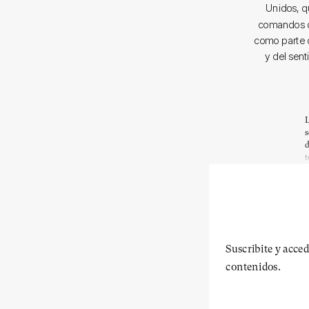
Unidos, q
comandos ch
como parte d
y del sent
L
s
d
t
Suscribite y acced
contenidos.