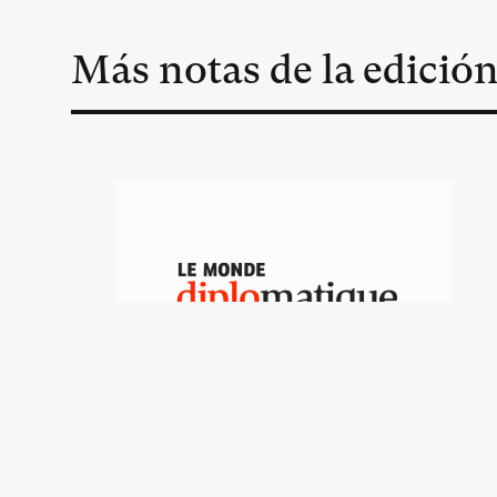
Más notas de la edició
Ceguera ante una
amenaza mortal