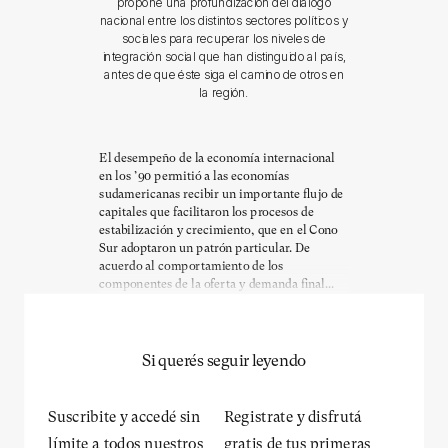
propone una profundización del diálogo
nacional entre los distintos sectores políticos y
sociales para recuperar los niveles de
integración social que han distinguido al país,
antes de que éste siga el camino de otros en
la región.
El desempeño de la economía internacional
en los ’90 permitió a las economías
sudamericanas recibir un importante flujo de
capitales que facilitaron los procesos de
estabilización y crecimiento, que en el Cono
Sur adoptaron un patrón particular. De
acuerdo al comportamiento de los
componentes de la oferta y demanda final...
Si querés seguir leyendo
Suscribite y accedé sin
Registrate y disfrutá
límite a todos nuestros
gratis de tus primeras