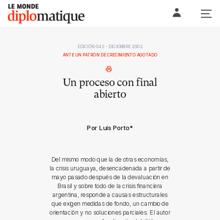
Skip
Le monde diplomatique
to
content
EDICIÓN 042 - DICIEMBRE 2002
ANTE UN PATRÓN DE CRECIMIENTO AGOTADO
Un proceso con final
abierto
Por Luis Porto
*
Del mismo modo que la de otras economías,
la crisis uruguaya, desencadenada a partir de
mayo pasado después de la devaluación en
Brasil y sobre todo de la crisis financiera
argentina, responde a causas estructurales
que exigen medidas de fondo, un cambio de
orientación y no soluciones parciales. El autor