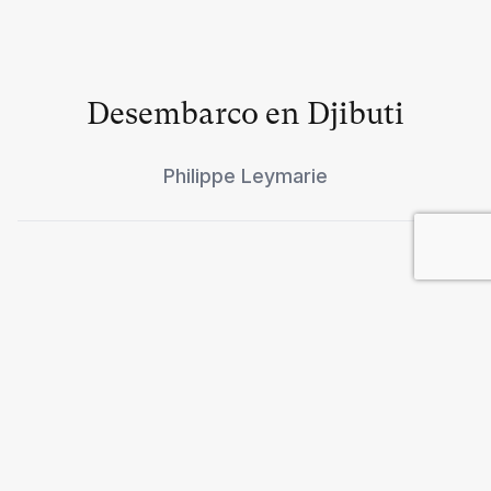
Desembarco en Djibuti
Philippe Leymarie
Asia Central, retaguardia
estadounidense
Vicken Cheterian