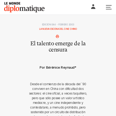
Skip
Le monde diplomatique
to
content
EDICIÓN 044 - FEBRERO 2003
LA NUEVA ESCENA DEL CINE CHINO
El talento emerge de la
censura
Por Bérénice Reynaud
*
Desde el comienzo de la década del ´90
conviven en China con dificultad dos
sectores: el cine oficial, a veces taquillero,
pero que sólo posee un valor artístico
mediocre, y un cine independiente y
contestatario, a menudo prohibido, pero
sostenido por un circuito de distribución