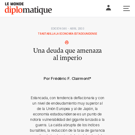
Skip
Le monde diplomatique
to
content
EDICIÓN 046 - ABRIL 2003
TRASTABILLA LA ECONOMÍA ESTADOUNIDENSE
Una deuda que amenaza
al imperio
Por Frédéric F. Clairmont
*
Estancada, con tendencia deflacionaria y con
un nivel de endeudamiento muy superior al
de la Unión Europea y al de Japón, la
economía estadounidense es un punto de
notoria vulnerabilidad del gigante lanzado a la
guerra. La caída abrupta de los índices
bursátiles, la reducción de la tasa de ganancia