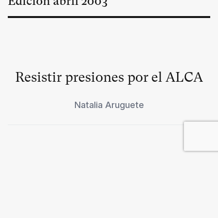
Edición
abril
2003
Resistir presiones por el ALCA
Natalia Aruguete
Una agresión ilegal
Ignacio Ramonet