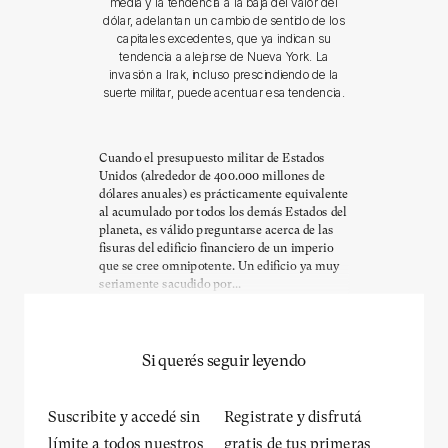
media y la tendencia a la baja del valor del
dólar, adelantan un cambio de sentido de los
capitales excedentes, que ya indican su
tendencia a alejarse de Nueva York. La
invasión a Irak, incluso prescindiendo de la
suerte militar, puede acentuar esa tendencia.
Cuando el presupuesto militar de Estados
Unidos (alrededor de 400.000 millones de
dólares anuales) es prácticamente equivalente
al acumulado por todos los demás Estados del
planeta, es válido preguntarse acerca de las
fisuras del edificio financiero de un imperio
que se cree omnipotente. Un edificio ya muy
seriamente sacudido por...
Si querés seguir leyendo
Suscribite y accedé sin
Registrate y disfrutá
límite a todos nuestros
gratis de tus primeras