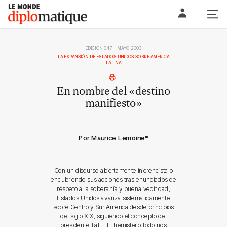
Skip
Le monde diplomatique
to
content
EDICIÓN 047 - MAYO 2003
LA EXPANSIÓN DE ESTADOS UNIDOS SOBRE AMÉRICA
LATINA
En nombre del «destino
manifiesto»
Por Maurice Lemoine
*
Con un discurso abiertamente injerencista o
encubriendo sus acciones tras enunciados de
respeto a la soberanía y buena vecindad,
Estados Unidos avanza sistemáticamente
sobre Centro y Sur América desde principios
del siglo XIX, siguiendo el concepto del
presidente Taft: "El hemisferio todo nos