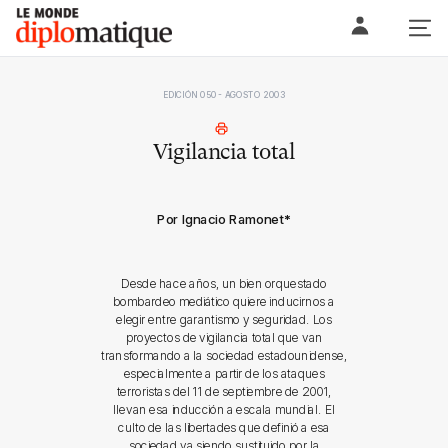
Skip
Le monde diplomatique
to
content
EDICIÓN 050 - AGOSTO 2003
Vigilancia total
Por Ignacio Ramonet
*
Desde hace años, un bien orquestado
bombardeo mediático quiere inducirnos a
elegir entre garantismo y seguridad. Los
proyectos de vigilancia total que van
transformando a la sociedad estadounidense,
especialmente a partir de los ataques
terroristas del 11 de septiembre de 2001,
llevan esa inducción a escala mundial. El
culto de las libertades que definió a esa
sociedad va siendo sustituido por la