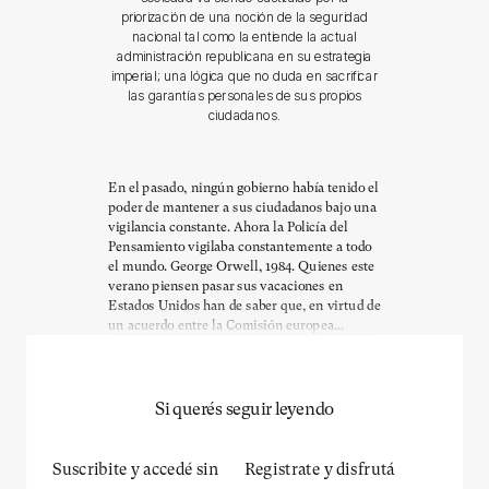
priorización de una noción de la seguridad
nacional tal como la entiende la actual
administración republicana en su estrategia
imperial; una lógica que no duda en sacrificar
las garantías personales de sus propios
ciudadanos.
En el pasado, ningún gobierno había tenido el
poder de mantener a sus ciudadanos bajo una
vigilancia constante. Ahora la Policía del
Pensamiento vigilaba constantemente a todo
el mundo. George Orwell, 1984. Quienes este
verano piensen pasar sus vacaciones en
Estados Unidos han de saber que, en virtud de
un acuerdo entre la Comisión europea...
Si querés seguir leyendo
Suscribite y accedé sin
Registrate y disfrutá