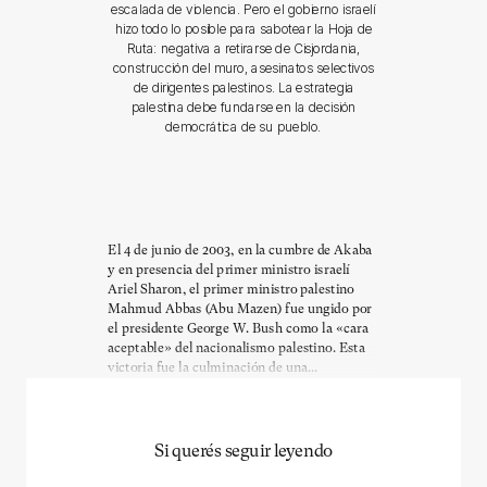
escalada de violencia. Pero el gobierno israelí
hizo todo lo posible para sabotear la Hoja de
Ruta: negativa a retirarse de Cisjordania,
construcción del muro, asesinatos selectivos
de dirigentes palestinos. La estrategia
palestina debe fundarse en la decisión
democrática de su pueblo.
El 4 de junio de 2003, en la cumbre de Akaba
y en presencia del primer ministro israelí
Ariel Sharon, el primer ministro palestino
Mahmud Abbas (Abu Mazen) fue ungido por
el presidente George W. Bush como la «cara
aceptable» del nacionalismo palestino. Esta
victoria fue la culminación de una...
Si querés seguir leyendo