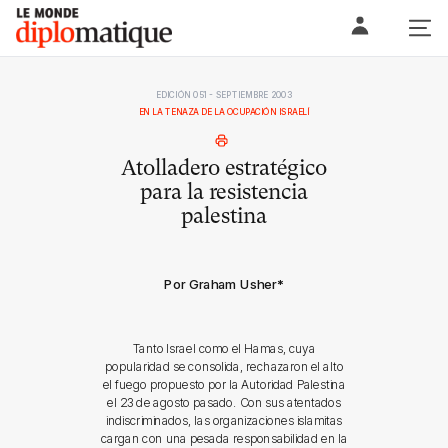
Skip
Le monde diplomatique
to
content
EDICIÓN 051 - SEPTIEMBRE 2003
EN LA TENAZA DE LA OCUPACIÓN ISRAELÍ
Atolladero estratégico
para la resistencia
palestina
Por Graham Usher
*
Tanto Israel como el Hamas, cuya
popularidad se consolida, rechazaron el alto
el fuego propuesto por la Autoridad Palestina
el 23 de agosto pasado. Con sus atentados
indiscriminados, las organizaciones islamitas
cargan con una pesada responsabilidad en la