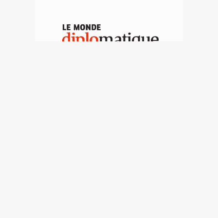
Victoria segura; paz,
imposible
Pierre Conesa