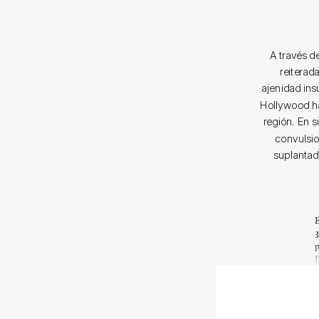
A través d
reiterad
ajenidad in
Hollywood ha
región. En s
convulsio
suplantad
E
3
p
D