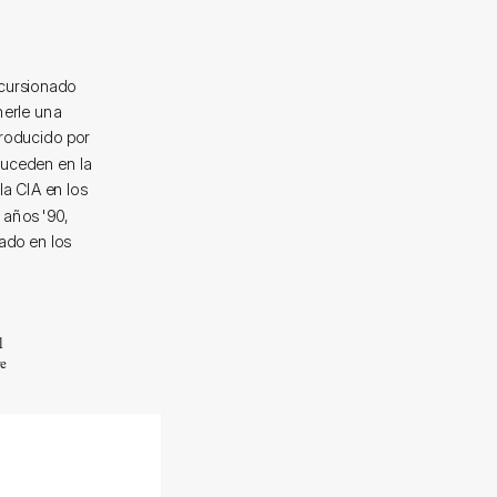
ncursionado
nerle una
roducido por
suceden en la
la CIA en los
 años '90,
ado en los
l
re