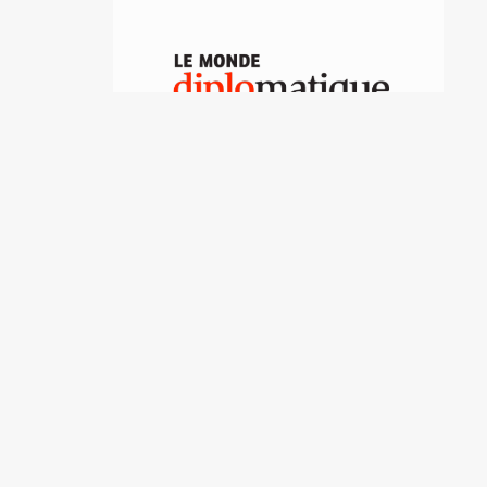
Israel-Palestina, una
paz conforme a derecho
Monique Chemillier-Gendreau
Destacadas del archivo