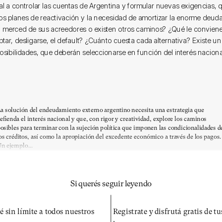
al a controlar las cuentas de Argentina y formular nuevas exigencias,
los planes de reactivación y la necesidad de amortizar la enorme deuda
a merced de sus acreedores o existen otros caminos? ¿Qué le convie
tar, desligarse, el default? ¿Cuánto cuesta cada alternativa? Existe u
osibilidades, que deberán seleccionarse en función del interés naciona
a solución del endeudamiento externo argentino necesita una estrategia que
efienda el interés nacional y que, con rigor y creatividad, explore los caminos
osibles para terminar con la sujeción política que imponen las condicionalidades d
os créditos, así como la apropiación del excedente económico a través de los pagos.
n ejemplo...
Si querés seguir leyendo
é sin límite a todos nuestros
Registrate y disfrutá gratis de t