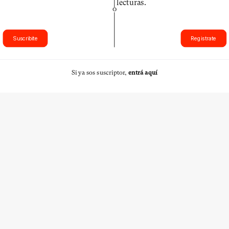
lecturas.
O
Suscribite
Registrate
Si ya sos suscriptor,
entrá aquí