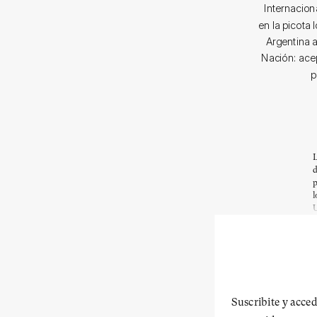
Internacion
en la picota 
Argentina 
Nación: acep
p
L
d
p
l
U
Suscribite y acced