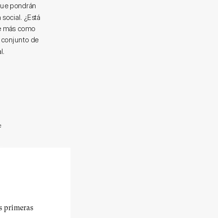
 que pondrán
 social. ¿Está
ne más como
n conjunto de
l.
e
us primeras