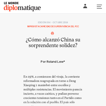
Skip
Le monde diplomatique
to
content
EDICIÓN 064 - OCTUBRE 2004
IMPREVISTA CAPACIDAD DE SUPERVIVENCIA DEL PCC
¿Cómo alcanzó China su
sorprendente solidez?
Por Roland Lew
*
En 1978, a comienzos del viraje, la corriente
reformadora reagrupada en torno a Deng
Xiaoping 1 maniobró entre escollos y
múltiples resistencias. El movimiento parecía
incierto, a veces caótico, y podían preverse
crecientes tensiones tanto en el Partido como
en la relación con el pueblo. El país sólo