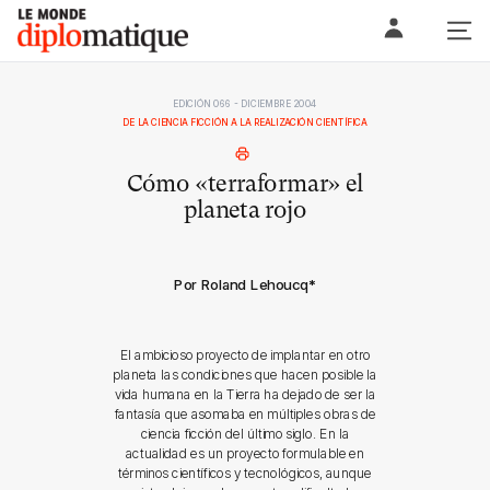
Skip
Le monde diplomatique
to
content
EDICIÓN 066 - DICIEMBRE 2004
DE LA CIENCIA FICCIÓN A LA REALIZACIÓN CIENTÍFICA
Cómo «terraformar» el
planeta rojo
Por Roland Lehoucq
*
El ambicioso proyecto de implantar en otro
planeta las condiciones que hacen posible la
vida humana en la Tierra ha dejado de ser la
fantasía que asomaba en múltiples obras de
ciencia ficción del último siglo. En la
actualidad es un proyecto formulable en
términos científicos y tecnológicos, aunque