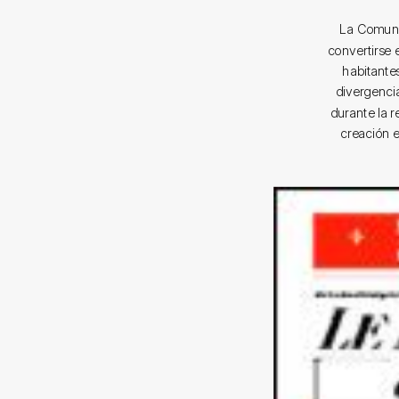
La Comuni
convertirse 
habitante
divergencia
durante la r
creación e