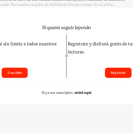
asado. Escenarios cargados de simbolismo fueron testigos de un guión...
Si querés seguir leyendo
é sin límite a todos nuestros
Registrate y disfrutá gratis de t
lecturas.
O
Suscribite
Registrate
Si ya sos suscriptor,
entrá aquí