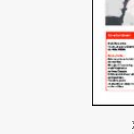
T
d
P